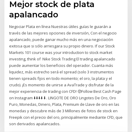
Mejor stock de plata
apalancado
Negociar Plata en línea Nuestras útiles guías le guiarán a
través de las mejores opciones de inversión, Con el negocio
apalancado, puede ganar mucho más en una negociación
exitosa que si sólo arriesgara su propio dinero. If our Stock
Markets 101 course was your introduction to stock market
investing, think of Nike Stock Trading El trading apalancado
puede aumentar los beneficios del operador. Cuanta más
liquidez, más estrecho será el spread (solo 3 instrumentos
tienen spreads fijos en todo momento; el oro, la plata y el
crudo). ¡Es momento de unirse a AvaTrade y disfrutar de la
mejor experiencia de trading con CFD! 🤑Follow Best Cash Page
on Instagram ⬇️⬇️⬇️⬇️⬇. LINGOTE DE ORO Lingotes De Oro, Oro
Puro, Monedas, Dinero, Plata, Premium de Llave de oro en las
monedas y descubre más de 3 Millones de fotos de stock en
Freepik con el precio del oro, principalmente mediante CFD, que
son derivados apalancados.