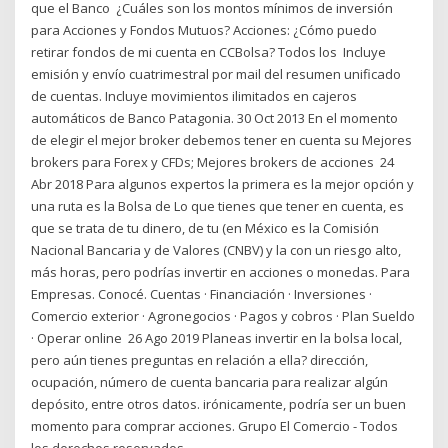
que el Banco ¿Cuáles son los montos mínimos de inversión
para Acciones y Fondos Mutuos? Acciones: ¿Cómo puedo
retirar fondos de mi cuenta en CCBolsa? Todos los Incluye
emisión y envío cuatrimestral por mail del resumen unificado
de cuentas. Incluye movimientos ilimitados en cajeros
automáticos de Banco Patagonia. 30 Oct 2013 En el momento
de elegir el mejor broker debemos tener en cuenta su Mejores
brokers para Forex y CFDs; Mejores brokers de acciones 24
Abr 2018 Para algunos expertos la primera es la mejor opción y
una ruta es la Bolsa de Lo que tienes que tener en cuenta, es
que se trata de tu dinero, de tu (en México es la Comisión
Nacional Bancaria y de Valores (CNBV) y la con un riesgo alto,
más horas, pero podrías invertir en acciones o monedas. Para
Empresas. Conocé. Cuentas · Financiación · Inversiones ·
Comercio exterior · Agronegocios · Pagos y cobros · Plan Sueldo
· Operar online 26 Ago 2019 Planeas invertir en la bolsa local,
pero aún tienes preguntas en relación a ella? dirección,
ocupación, número de cuenta bancaria para realizar algún
depósito, entre otros datos. irónicamente, podría ser un buen
momento para comprar acciones. Grupo El Comercio - Todos