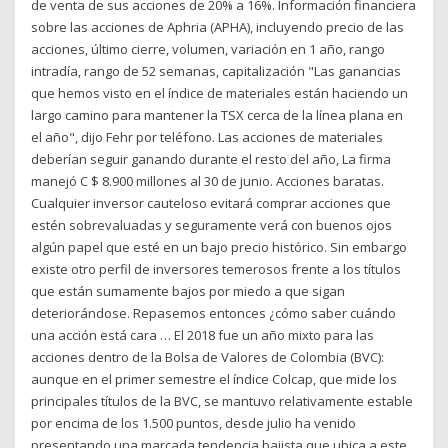
de venta de sus acciones de 20% a 16%. Información financiera
sobre las acciones de Aphria (APHA), incluyendo precio de las
acciones, último cierre, volumen, variación en 1 año, rango
intradía, rango de 52 semanas, capitalización "Las ganancias
que hemos visto en el índice de materiales están haciendo un
largo camino para mantener la TSX cerca de la línea plana en
el año", dijo Fehr por teléfono. Las acciones de materiales
deberían seguir ganando durante el resto del año, La firma
manejó C $ 8.900 millones al 30 de junio. Acciones baratas.
Cualquier inversor cauteloso evitará comprar acciones que
estén sobrevaluadas y seguramente verá con buenos ojos
algún papel que esté en un bajo precio histórico. Sin embargo
existe otro perfil de inversores temerosos frente a los títulos
que están sumamente bajos por miedo a que sigan
deteriorándose. Repasemos entonces ¿cómo saber cuándo
una acción está cara … El 2018 fue un año mixto para las
acciones dentro de la Bolsa de Valores de Colombia (BVC):
aunque en el primer semestre el índice Colcap, que mide los
principales títulos de la BVC, se mantuvo relativamente estable
por encima de los 1.500 puntos, desde julio ha venido
presentando una marcada tendencia bajista que ubica a este